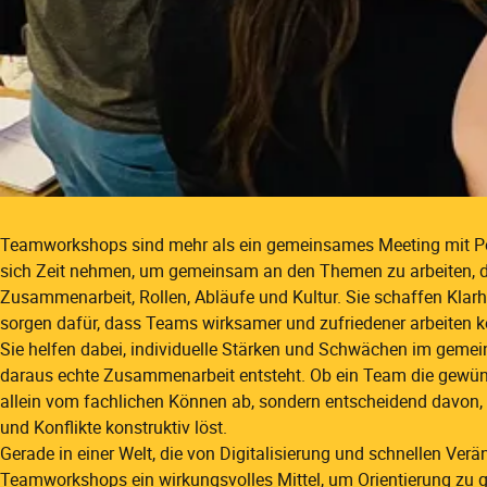
Teamworkshops sind mehr als ein gemeinsames Meeting mit Pos
sich Zeit nehmen, um gemeinsam an den Themen zu arbeiten, die
Zusammenarbeit, Rollen, Abläufe und Kultur. Sie schaffen Klar
sorgen dafür, dass Teams wirksamer und zufriedener arbeiten 
Sie helfen dabei, individuelle Stärken und Schwächen im gem
daraus echte Zusammenarbeit entsteht. Ob ein Team die gewünsc
allein vom fachlichen Können ab, sondern entscheidend davon,
und Konflikte konstruktiv löst.
Gerade in einer Welt, die von Digitalisierung und schnellen Verä
Teamworkshops ein wirkungsvolles Mittel, um Orientierung z